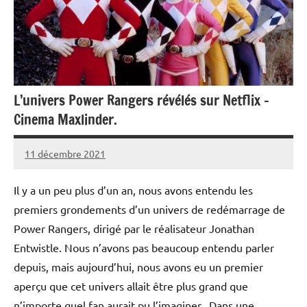
L’univers Power Rangers révélés sur Netflix –
Cinema Maxlinder.
11 décembre 2021
admin3621
Aucun
commentaire
Il y a un peu plus d’un an, nous avons entendu les
premiers grondements d’un univers de redémarrage de
Power Rangers, dirigé par le réalisateur Jonathan
Entwistle. Nous n’avons pas beaucoup entendu parler
depuis, mais aujourd’hui, nous avons eu un premier
aperçu que cet univers allait être plus grand que
n’importe quel fan aurait pu l’imaginer.. Dans une