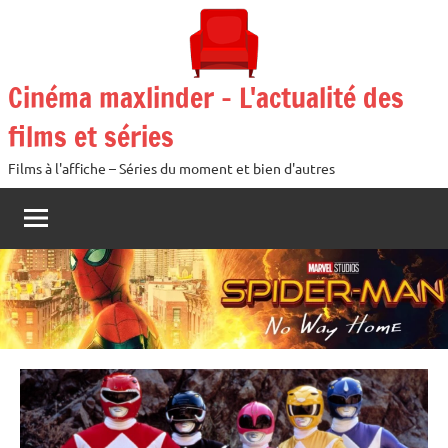
Aller
au
contenu
Cinéma maxlinder – L'actualité des
films et séries
Films à l'affiche – Séries du moment et bien d'autres