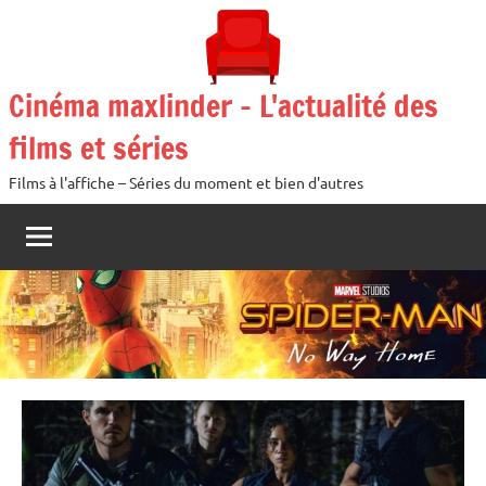
Aller
au
contenu
Cinéma maxlinder – L'actualité des
films et séries
Films à l'affiche – Séries du moment et bien d'autres