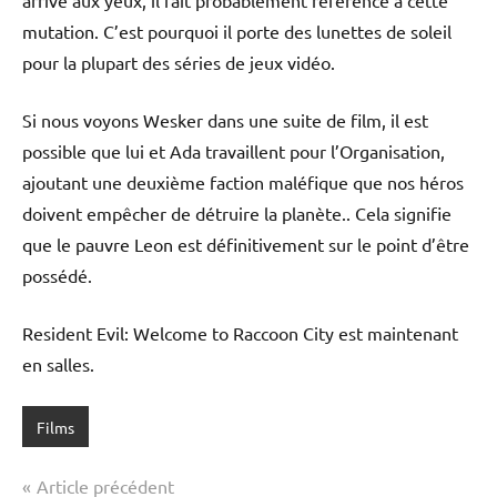
arrivé aux yeux, il fait probablement référence à cette
mutation. C’est pourquoi il porte des lunettes de soleil
pour la plupart des séries de jeux vidéo.
Si nous voyons Wesker dans une suite de film, il est
possible que lui et Ada travaillent pour l’Organisation,
ajoutant une deuxième faction maléfique que nos héros
doivent empêcher de détruire la planète.. Cela signifie
que le pauvre Leon est définitivement sur le point d’être
possédé.
Resident Evil: Welcome to Raccoon City est maintenant
en salles.
Films
Navigation
Article précédent