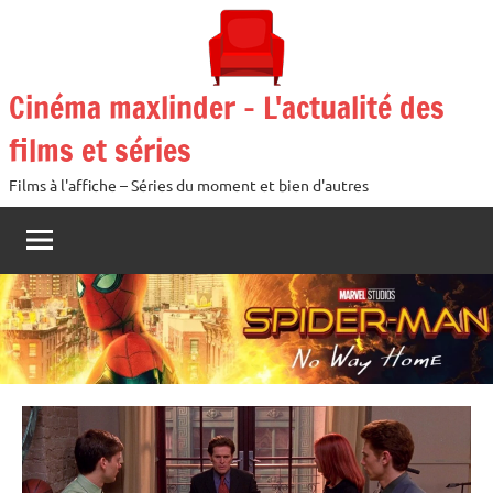
Aller
au
contenu
Cinéma maxlinder – L'actualité des
films et séries
Films à l'affiche – Séries du moment et bien d'autres