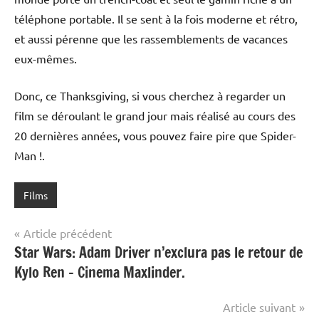
téléphone portable. Il se sent à la fois moderne et rétro,
et aussi pérenne que les rassemblements de vacances
eux-mêmes.
Donc, ce Thanksgiving, si vous cherchez à regarder un
film se déroulant le grand jour mais réalisé au cours des
20 dernières années, vous pouvez faire pire que Spider-
Man !.
Films
Navigation
Article précédent
Star Wars: Adam Driver n’exclura pas le retour de
de
Kylo Ren – Cinema Maxlinder.
l’article
Article suivant